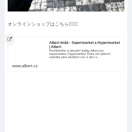
オンラインショップはこちら💁🏻‍♀️
Albert leták - Supermarket a Hypermarket
| Albert
Prohlédněte si aktuální letáky Albert pro
supermarket i hypermarket! Čeká vás týdenní
nabídka plná skvělých cen a akcí n...
www.albert.cz