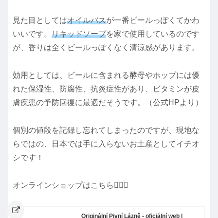
見た目としては
オイルバス
が一番ビールっぽくてかわ
いいです。
リキッドソープ
を家で使用しているのです
が、香りは全くビールっぽくなく清涼感があります。
効用としては、ビールに含まれる酵母やホップには優
れた保湿性、防腐性、抗炎症性があり、ビタミンが皮
膚疾患の予防回復に最適だそうです。（公式HPより）
個別の値段を記録し忘れてしまったのですが、現地な
らではの、日本では手に入らないお土産としてイチオ
シです！
オンラインショップはこちら💁🏻‍♀️
Originální Pivní Lázně - oficiální web |