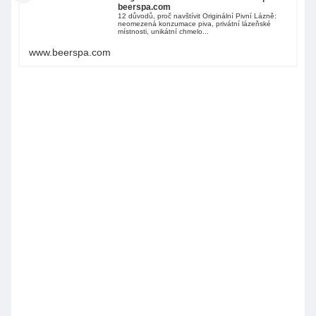
beerspa.com
12 důvodů, proč navštívit Originální Pivní Lázně:
neomezená konzumace piva, privátní lázeňské
místnosti, unikátní chmelo...
www.beerspa.com