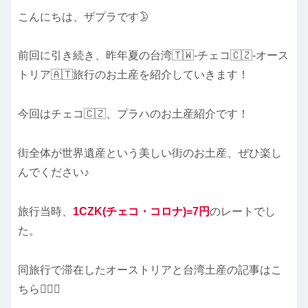
こんにちは、ザプラです🌛
前回に引き続き、昨年夏の台湾🇹🇼-チェコ🇨🇿-オース
トリア🇦🇹旅行のお土産を紹介していきます！
今回はチェコ🇨🇿、プラハのお土産紹介です！
街全体が世界遺産という美しい街のお土産、ぜひ楽し
んでください♪
旅行当時、
1CZK(チェコ・コロナ)=7円
のレートでし
た。
同旅行で滞在したオーストリアと台湾土産の記事はこ
ちら💁🏻‍♀️