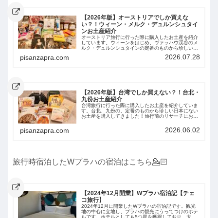
【2026年版】オーストリアでしか買えな
い？！ウィーン・メルク・デュルンシュタイ
ンお土産紹介
オーストリア旅行に行った際に購入したお土産を紹介
しています。ウィーンをはじめ、ヴァッハウ渓谷のメ
ルク・デュルンシュタインの定番のものから珍しい日
本にないお土産を購入してきました！旅行前のリサー
2026.07.28
pisanzapra.com
チにお役立てください。
【2026年版】台湾でしか買えない？！台北・
九份お土産紹介
台湾旅行に行った際に購入したお土産を紹介していま
す。台北、九份の、定番のものから珍しい日本にない
お土産を購入してきました！旅行前のリサーチにお役
立てください。
2026.06.02
pisanzapra.com
旅行時宿泊したWプラハの宿泊はこちら💁🏻
【2024年12月開業】Wプラハ宿泊記【チェ
コ旅行】
2024年12月に開業したWプラハの宿泊記です。観光
地の中心に立地し、プラハの観光にうってつけのホテ
ルです。ホテルとしても5つ星を獲得しており、大変